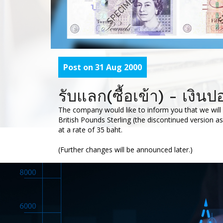
Post on 31 Aug 2000
รับแลก(ซื้อเข้า) - เงิ
The company would like to inform you that we will
British Pounds Sterling (the discontinued version a
at a rate of 35 baht.
(Further changes will be announced later.)