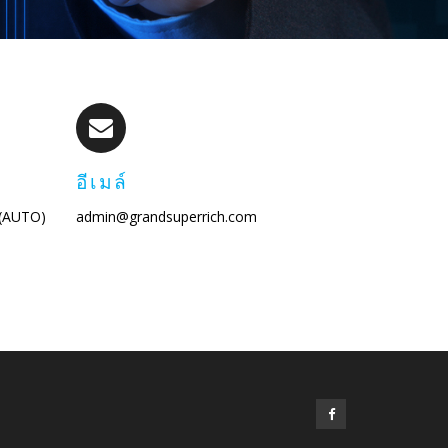
อีเมล์
 (AUTO)
admin@grandsuperrich.com