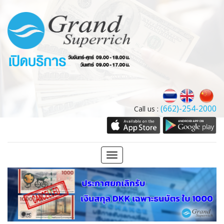
(662)-254-2000
Call us :
Toggle
navigation